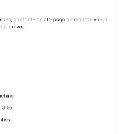
nische, content- en off-page elementen van je
 Het omvat:
achine
 kliks
ties