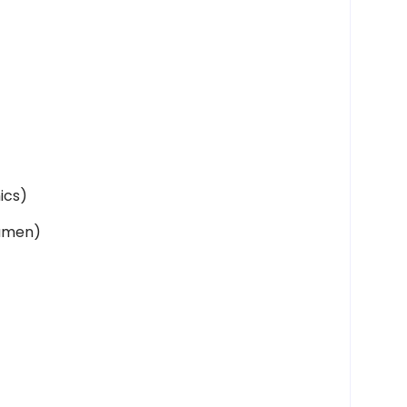
ics)
namen)