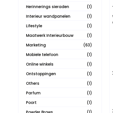
Herinnerings sieraden
(1)
Interieur wandpanelen
(1)
Lifestyle
(1)
Maatwerk Interieurbouw
(1)
Marketing
(63)
Mobiele telefoon
(1)
Online winkels
(1)
Ontstoppingen
(1)
Others
(1)
Parfum
(1)
Poort
(1)
Powder Brows
(1)