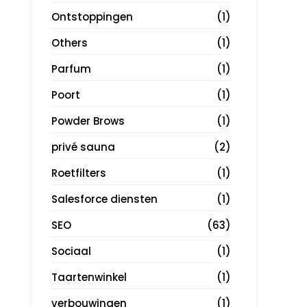
Ontstoppingen
(1)
Others
(1)
Parfum
(1)
Poort
(1)
Powder Brows
(1)
privé sauna
(2)
Roetfilters
(1)
Salesforce diensten
(1)
SEO
(63)
Sociaal
(1)
Taartenwinkel
(1)
verbouwingen
(1)